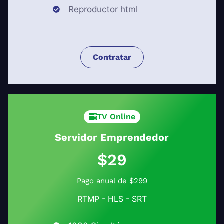
Reproductor html
Contratar
TV Online
Servidor Emprendedor
$29
Pago anual de $299
RTMP - HLS - SRT