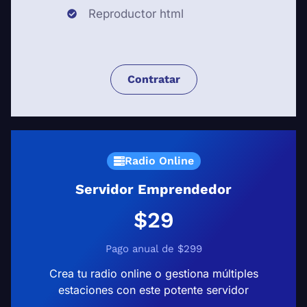
Reproductor html
Contratar
Radio Online
Servidor Emprendedor
$29
Pago anual de $299
Crea tu radio online o gestiona múltiples
estaciones con este potente servidor