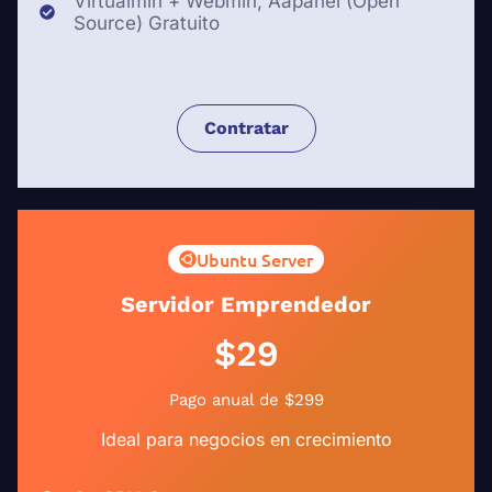
Virtualmin + Webmin, Aapanel (Open
Source) Gratuito
Contratar
Ubuntu Server
Servidor Emprendedor
$29
Pago anual de $299
Ideal para negocios en crecimiento